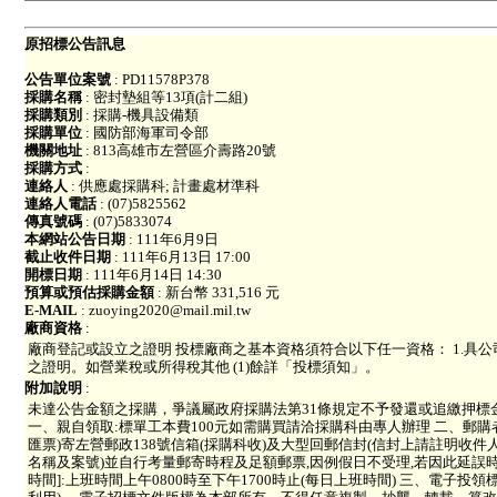
原招標公告訊息
公告單位案號
: PD11578P378
採購名稱
: 密封墊組等13項(計二組)
採購類別
: 採購-機具設備類
採購單位
: 國防部海軍司令部
機關地址
: 813高雄市左營區介壽路20號
採購方式
:
連絡人
: 供應處採購科; 計畫處材準科
連絡人電話
: (07)5825562
傳真號碼
: (07)5833074
本網站公告日期
: 111年6月9日
截止收件日期
: 111年6月13日 17:00
開標日期
: 111年6月14日 14:30
預算或預估採購金額
: 新台幣 331,516 元
E-MAIL
: zuoying2020@mail.mil.tw
廠商資格
:
廠商登記或設立之證明 投標廠商之基本資格須符合以下任一資格： 1.具公司
之證明。如營業稅或所得稅其他 (1)餘詳「投標須知」。
附加說明
:
未達公告金額之採購，爭議屬政府採購法第31條規定不予發還或追繳押標
一、親自領取:標單工本費100元如需購買請洽採購科由專人辦理 二、郵購者
匯票)寄左營郵政138號信箱(採購科收)及大型回郵信封(信封上請註明收
名稱及案號)並自行考量郵寄時程及足額郵票,因例假日不受理,若因此延誤時間
時間]:上班時間上午0800時至下午1700時止(每日上班時間) 三、電子投領