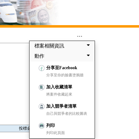
...
標案相關資訊
動作
分享至Facebook
分享至你的臉書塗鴉牆
加入收藏清單
將案件收藏起來
加入競爭者清單
自己與競爭者的比較圖表
列印
投標金額
列印此頁面
245,000