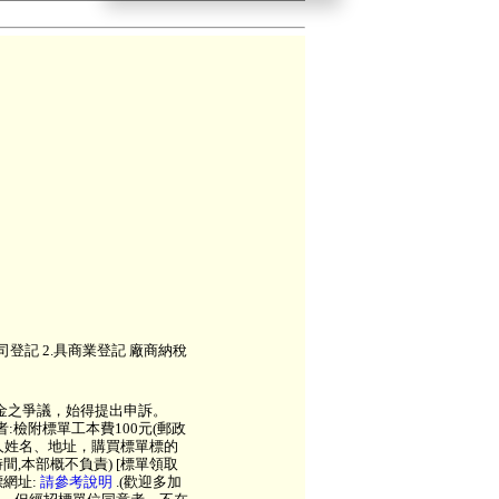
登記 2.具商業登記 廠商納稅
金之爭議，始得提出申訴。
:檢附標單工本費100元(郵政
件人姓名、地址，購買標單標的
,本部概不負責) [標單領取
標網址:
請參考說明
.(歡迎多加