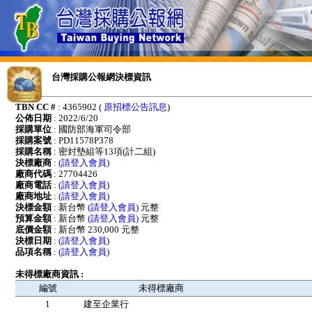
台灣採購公報網決標資訊
TBN CC #
: 4365902 (
原招標公告訊息
)
公佈日期
: 2022/6/20
採購單位
: 國防部海軍司令部
採購案號
: PD11578P378
採購名稱
: 密封墊組等13項(計二組)
決標廠商
:
(請登入會員)
廠商代碼
: 27704426
廠商電話
:
(請登入會員)
廠商地址
:
(請登入會員)
決標金額
: 新台幣
(請登入會員)
元整
預算金額
: 新台幣
(請登入會員)
元整
底價金額
: 新台幣 230,000 元整
決標日期
:
(請登入會員)
品項名稱
:
(請登入會員)
未得標廠商資訊 :
編號
未得標廠商
1
建至企業行