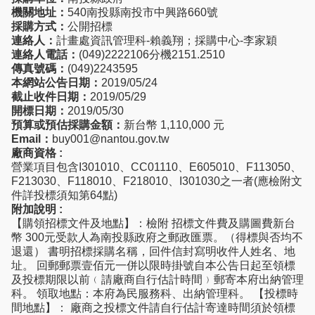
機關地址：
540南投縣南投市中興路660號
採購方式：
公開招標
連絡人：
計畫處資訊管理科-賴義翔；採購中心-李家穎
連絡人電話：
(049)2222106分機2151.2510
傳真號碼：
(049)2243595
本網站公告日期：
2019/05/24
截止收件日期：
2019/05/29
開標日期：
2019/05/30
預算或預估採購金額：
新台幣 1,110,000 元
Email：
buy001@nantou.gov.tw
廠商資格 :
營業項目包含I301010、CC01110、E605010、F113050、
F213030、F118010、F218010、I301030之一者(應檢附文
件詳投標須知第64點)
附加說明 :
【購領招標文件及地點】：檢附 招標文件費及購圖費新台
幣 300元受款人為南投縣政府之郵政匯票。（得標與否均不
退還） 書明招標採購名稱，回件信封寫明收件人姓名、地
址。 回郵郵票壹佰元一併以限時掛號自本公告日起至領標
及投標期限以前﹙請廠商自行估計時間﹚郵寄本府出納管理
科。 領取地點：本府為民服務科、出納管理科。 【投標時
間地點】： 廠商之投標文件請自行估計寄達時間須於領標