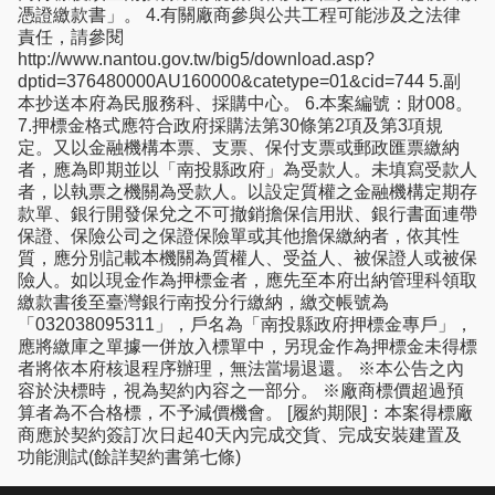
憑證繳款書」。 4.有關廠商參與公共工程可能涉及之法律
責任，請參閱
http://www.nantou.gov.tw/big5/download.asp?
dptid=376480000AU160000&catetype=01&cid=744 5.副
本抄送本府為民服務科、採購中心。 6.本案編號：財008。
7.押標金格式應符合政府採購法第30條第2項及第3項規
定。又以金融機構本票、支票、保付支票或郵政匯票繳納
者，應為即期並以「南投縣政府」為受款人。未填寫受款人
者，以執票之機關為受款人。以設定質權之金融機構定期存
款單、銀行開發保兌之不可撤銷擔保信用狀、銀行書面連帶
保證、保險公司之保證保險單或其他擔保繳納者，依其性
質，應分別記載本機關為質權人、受益人、被保證人或被保
險人。如以現金作為押標金者，應先至本府出納管理科領取
繳款書後至臺灣銀行南投分行繳納，繳交帳號為
「032038095311」，戶名為「南投縣政府押標金專戶」，
應將繳庫之單據一併放入標單中，另現金作為押標金未得標
者將依本府核退程序辦理，無法當場退還。 ※本公告之內
容於決標時，視為契約內容之一部分。 ※廠商標價超過預
算者為不合格標，不予減價機會。 [履約期限]：本案得標廠
商應於契約簽訂次日起40天內完成交貨、完成安裝建置及
功能測試(餘詳契約書第七條)