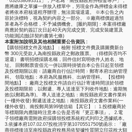
「032038095311」，戶名為「南投縣政府押標金專戶」，
應將繳庫之單據一併放入標單中，另現金作為押標金未得標
者將依本府核退程序辦理，無法當場退還。 ※本公告之內
容於決標時，視為契約內容之一部分。 ※廠商標價超過預
算者為不合格標，不予減價機會。 [履約期限]：本案得標廠
商應於契約簽訂次日起40天內完成交貨、完成安裝建置及
功能測試(餘詳契約書第七條)
本案附加說明及其他相關重要公告資訊 :
【購領招標文件及地點】：檢附 招標文件費及購圖費新台
幣 300元受款人為南投縣政府之郵政匯票。（得標與否均不
退還） 書明招標採購名稱，回件信封寫明收件人姓名、地
址。 回郵郵票壹佰元一併以限時掛號自本公告日起至領標
及投標期限以前﹙請廠商自行估計時間﹚郵寄本府出納管理
科。 領取地點：本府為民服務科、出納管理科。 【投標時
間地點】： 廠商之投標文件請自行估計寄達時間須於領標
及投標期限前，以郵遞、專人送達至下列收件地點：逾期無
效(以郵戳為準)。 專人送達之地點：南投縣政府文書作業科
(一樓外收發) 郵遞送達之地點：南投縣政府文書作業科(一
樓外收發)、南投郵局第99號信箱 【其它】： 1.投標廠商於
等標期限內應隨時注意本公告是否有『更正事項』。 2.電
子領標廠商需附政府採購領投標系統程式列印之憑據紙本。
3.依據本府107.02.07投稅消字第1070551750號函示：「廠
商得標後須至南投縣政府稅務局依契據性質開立印花稅大額