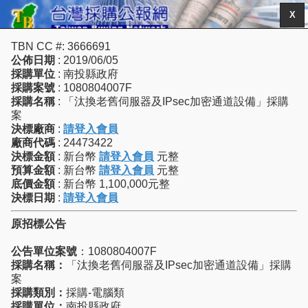
X
TBN CC #: 3666691
公佈日期
: 2019/06/05
採購單位
: 南投縣政府
採購案號
: 1080804007F
採購名稱
: 「汰換老舊伺服器及IPsec加密通道設備」採購
案
決標廠商
:
請登入會員
廠商代碼
: 24473422
決標金額
: 新台幣
請登入會員
元整
預算金額
: 新台幣
請登入會員
元整
底價金額
: 新台幣 1,100,000元整
決標日期
:
請登入會員
原招標公告
公告單位案號
：1080804007F
採購名稱：
「汰換老舊伺服器及IPsec加密通道設備」採購
案
採購類別：
採購-電腦類
採購單位：
南投縣政府