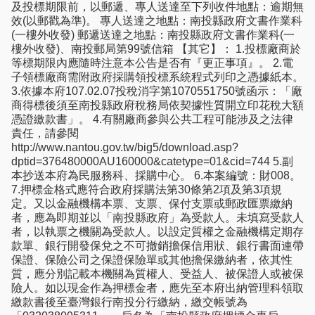
及投標期限前，以郵遞、專人送達至下列收件地點：逾期無
效(以郵戳為準)。 專人送達之地點：南投縣政府文書作業科
(一樓外收發) 郵遞送達之地點：南投縣政府文書作業科(一
樓外收發)、南投郵局第99號信箱 【其它】： 1.投標廠商於
等標期限內應隨時注意本公告是否有『更正事項』。 2.電
子領標廠商需附政府採購領投標系統程式列印之憑據紙本。
3.依據本府107.02.07投稅消字第1070551750號函示：「廠
商得標後須至南投縣政府稅務局依契據性質開立印花稅大額
憑證繳款書」。 4.有關廠商參與公共工程可能涉及之法律
責任，請參閱
http://www.nantou.gov.tw/big5/download.asp?
dptid=376480000AU160000&catetype=01&cid=744 5.副
本抄送本府為民服務科、採購中心。 6.本案編號：財008。
7.押標金格式應符合政府採購法第30條第2項及第3項規
定。又以金融機構本票、支票、保付支票或郵政匯票繳納
者，應為即期並以「南投縣政府」為受款人。未填寫受款人
者，以執票之機關為受款人。以設定質權之金融機構定期存
款單、銀行開發保兌之不可撤銷擔保信用狀、銀行書面連帶
保證、保險公司之保證保險單或其他擔保繳納者，依其性
質，應分別記載本機關為質權人、受益人、被保證人或被保
險人。如以現金作為押標金者，應先至本府出納管理科領取
繳款書後至臺灣銀行南投分行繳納，繳交帳號為