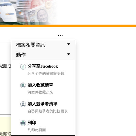
...
標案相關資訊
動作
裝測試訓練) 一批
分享至Facebook
分享至你的臉書塗鴉牆
加入收藏清單
將案件收藏起來
加入競爭者清單
自己與競爭者的比較圖表
列印
列印此頁面
裝測試訓練) 一批