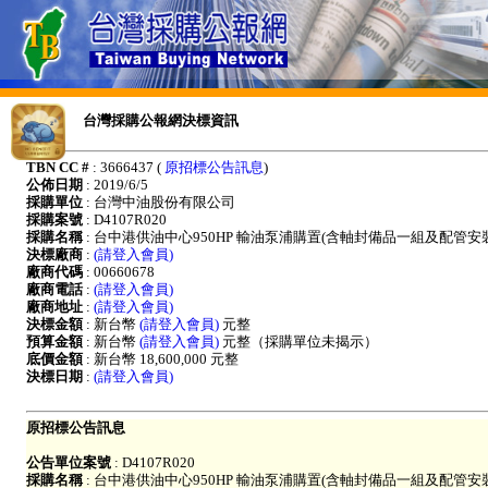
台灣採購公報網決標資訊
TBN CC #
: 3666437 (
原招標公告訊息
)
公佈日期
: 2019/6/5
採購單位
: 台灣中油股份有限公司
採購案號
: D4107R020
採購名稱
: 台中港供油中心950HP 輸油泵浦購置(含軸封備品一組及配管安
決標廠商
:
(請登入會員)
廠商代碼
: 00660678
廠商電話
:
(請登入會員)
廠商地址
:
(請登入會員)
決標金額
: 新台幣
(請登入會員)
元整
預算金額
: 新台幣
(請登入會員)
元整（採購單位未揭示）
底價金額
: 新台幣 18,600,000 元整
決標日期
:
(請登入會員)
原招標公告訊息
公告單位案號
: D4107R020
採購名稱
: 台中港供油中心950HP 輸油泵浦購置(含軸封備品一組及配管安