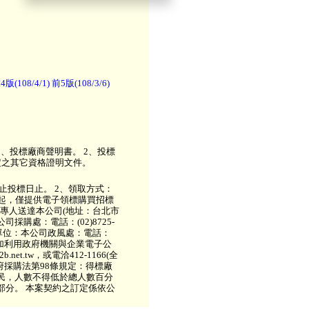
4版(108/4/1)
前5版(108/3/6)
1、投標廠商聲明書。 2、投標
定之其它資格證明文件。
截止投標日止。 2、領取方式：
1日起，僅提供電子領標購買招標
或專人送達本公司(地址：台北市
購處：電話：(02)8725-
受理單位：本公司政風處：電話：
。 請多加利用政府機關與企業電子公
et.tw，或電洽412-1166(全
 政府採購法第98條規定：得標廠
民，人數不得低於總人數百分
部分。 本案契約之訂定係依公