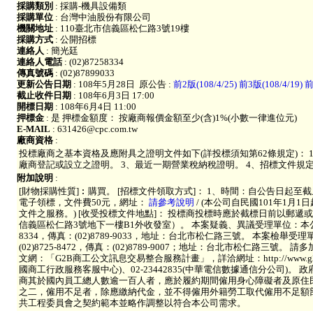
採購類別
: 採購-機具設備類
採購單位
: 台灣中油股份有限公司
機關地址
: 110臺北市信義區松仁路3號19樓
採購方式
: 公開招標
連絡人
: 簡光廷
連絡人電話
: (02)87258334
傳真號碼
: (02)87899033
更新公告日期
: 108年5月28日
原公告 :
前2版(108/4/25)
前3版(108/4/19)
前
截止收件日期
: 108年6月3日 17:00
開標日期
: 108年6月4日 11:00
押標金
: 是 押標金額度： 按廠商報價金額至少(含)1%(小數一律進位元)
E-MAIL
: 631426@cpc.com.tw
廠商資格
:
投標廠商之基本資格及應附具之證明文件如下(詳投標須知第62條規定)： 
廠商登記或設立之證明。 3、最近一期營業稅納稅證明。 4、招標文件規
附加說明
:
[財物採購性質]︰購買。 [招標文件領取方式]： 1、時間：自公告日起至
電子領標，文件費50元，網址：
請參考說明
/ (本公司自民國101年1月
文件之服務。) [收受投標文件地點]： 投標商投標時應於截標日前以郵遞
信義區松仁路3號地下一樓B1外收發室）。 本案疑義、異議受理單位：本公司採
8334，傳真：(02)8789-9033，地址：台北市松仁路三號。 本案檢舉
(02)8725-8472，傳真：(02)8789-9007；地址：台北市松仁路三號
文網：「G2B商工公文訊息交易整合服務計畫」，詳洽網址：http://www.g2b.n
國商工行政服務客服中心)、02-23442835(中華電信數據通信分公司)。
商其於國內員工總人數逾一百人者，應於履約期間僱用身心障礙者及原住
之二，僱用不足者，除應繳納代金，並不得僱用外籍勞工取代僱用不足額
共工程委員會之契約範本並略作調整以符合本公司需求。