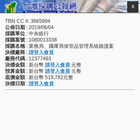
X
TBN CC #: 3665994
公佈日期
: 2019/06/04
採購單位
: 中央銀行
採購案號
: 1080013338
採購名稱
: 業務局、國庫局保管品管理系統維護案
決標廠商
:
請登入會員
廠商代碼
: 12377493
決標金額
: 新台幣
請登入會員
元整
預算金額
: 新台幣
請登入會員
元整
底價金額
: 新台幣 519,782元整
決標日期
:
請登入會員