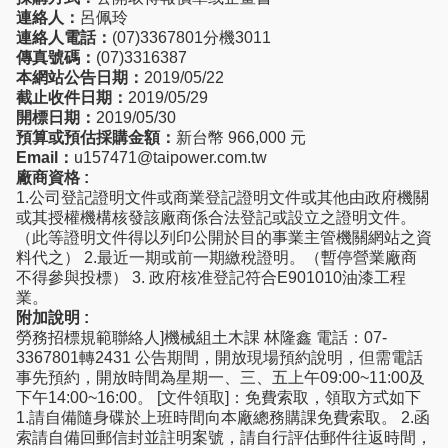
連絡人：
呂佩玲
連絡人電話：
(07)3367801分機3011
傳真號碼：
(07)3316387
本網站公告日期：
2019/05/22
截止收件日期：
2019/05/29
開標日期：
2019/05/30
預算或預估採購金額：
新台幣 966,000 元
Email：
u157471@taipower.com.tw
廠商資格 :
1.公司登記證明文件或商業登記證明文件或其他由政府機關
或其授權機構核發該廠商係合法登記或設立之證明文件。
（此等證明文件得以列印公開於目的事業主管機關網站之資
料代之） 2.最近一期或前一期繳稅證明。（暫停營業廠商
不得參與投標） 3. 政府核准登記符合E901010油漆工程
業。
附加說明 :
勞務招標規範聯絡人]機械組土木課 林隆鑫 電話：07-
3367801轉2431 公告期間，開放現場預約說明，但需電話
事先預約，開放時間為星期一、三、五上午09:00~11:00及
下午14:00~16:00。 [文件領取]：免費索取，領取方式如下
1.請自備隨身碟於上班時間向本廠總務購課免費索取。 2.函
索請自備回郵信封並註明案號，請自行評估郵件往返時間，