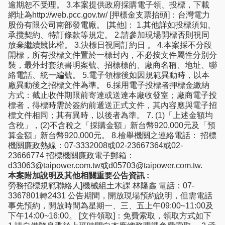
逾期恕不受理。 3.本案提供政府採購電子領、投標，下載
網址為http://web.pcc.gov.tw/ [押標金支票抬頭]：台灣電力
股份有限公司南部發電廠。 [其他]： 1.其他詳如投標須知、
承攬契約、特訂條款等規定。 2.請參加現場開標否則視同
放棄繼續競比權。 3.決標日視同訂約日 。 4.本案採不分段
開標，所有投標文件置於一標封內，不必按文件屬性分別分
裝，最外封套須書明案號、招標標的、廠商名稱、地址、聯
絡電話、統一編號。 5.電子領標後如因規範異動時，以本
廠異動後之招標文件為準。 6.採用電子投標者押標金繳納
方式：截止收件期限前寄達或送達本廠收發室；廠商電子投
標者，得標時需於簽約前遞送正式文件，其內容應與電子招
標文件相同；其有異時，以後者為準。 7. (1)「上述金額均
含稅」，(2)不含稅之「採購金額」新台幣920,000元及「預
算金額」新台幣920,000元。 8.檢舉機關之連絡電話： 招標
機關廉政熱線：07-3332008或02-23667364或02-
23666774 招標機關廉政電子郵箱：
d33063@taipower.com.tw或d05703@taipower.com.tw.
本案附加說明及其他相關重要公告資訊 :
勞務招標規範聯絡人]機械組土木課 林隆鑫 電話：07-
3367801轉2431 公告期間，開放現場預約說明，但需電話
事先預約，開放時間為星期一、三、五上午09:00~11:00及
下午14:00~16:00。 [文件領取]：免費索取，領取方式如下