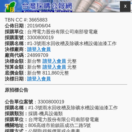
X
TBN CC #: 3665883
公佈日期
: 2019/06/04
採購單位
: 台灣電力股份有限公司南部發電廠
採購案號
: 3300800019
採購名稱
: #1-3號雨水回收槽及除礦水槽設備油漆工作
決標廠商
:
請登入會員
廠商代碼
: 24899709
決標金額
: 新台幣
請登入會員
元整
預算金額
: 新台幣
請登入會員
元整
底價金額
: 新台幣 811,860元整
決標日期
:
請登入會員
原招標公告
公告單位案號
：3300800019
採購名稱：
#1-3號雨水回收槽及除礦水槽設備油漆工作
採購類別：
採購-機具設備類
採購單位：
台灣電力股份有限公司南部發電廠
機關地址：
806高雄市前鎮區成功二路5號
採購方式：
公開取得報價單或企畫書