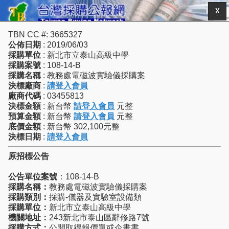
X
TBN CC #: 3665327
公佈日期
: 2019/06/03
採購單位
: 新北市立泰山高級中學
採購案號
: 108-14-B
採購名稱
: 教務處電磁波實驗儀採購案
決標廠商
:
請登入會員
廠商代碼
: 03455813
決標金額
: 新台幣
請登入會員
元整
預算金額
: 新台幣
請登入會員
元整
底價金額
: 新台幣 302,100元整
決標日期
:
請登入會員
原招標公告
公告單位案號
：108-14-B
採購名稱：
教務處電磁波實驗儀採購案
採購類別：
採購-儀器及實驗室設備類
採購單位：
新北市立泰山高級中學
機關地址：
243新北市泰山區辭修路7號
採購方式：
公開取得報價單或企畫書