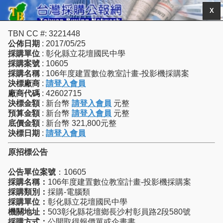
X
TBN CC #: 3221448
公佈日期
: 2017/05/25
採購單位
: 彰化縣立花壇國民中學
採購案號
: 10605
採購名稱
: 106年度建置數位教室計畫-投影機採購案
決標廠商
:
請登入會員
廠商代碼
: 42602715
決標金額
: 新台幣
請登入會員
元整
預算金額
: 新台幣
請登入會員
元整
底價金額
: 新台幣 321,800元整
決標日期
:
請登入會員
原招標公告
公告單位案號
：10605
採購名稱：
106年度建置數位教室計畫-投影機採購案
採購類別：
採購-電腦類
採購單位：
彰化縣立花壇國民中學
機關地址：
503彰化縣花壇鄉長沙村彰員路2段580號
採購方式：
公開取得報價單或企畫書