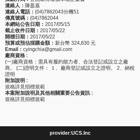
連絡人：
陳盈嘉
連絡人電話：
(04)7862043分機51
傳真號碼：
(04)7862044
本網站公告日期：
2017/05/15
截止收件日期：
2017/05/22
開標日期：
2017/05/22
預算或預估採購金額：
新台幣 324,830 元
Email：
cyingchia@gmail.com
廠商資格 :
(一)廠商資格：需具有履約能力者、合法登記或設立之廠
商。 (二)證明文件： １、廠商登記或設立之證明。 2、納稅
證明
附加說明 :
規格詳見招標規範
本案附加說明及其他相關重要公告資訊 :
規格詳見招標規範
provider:UCS.Inc