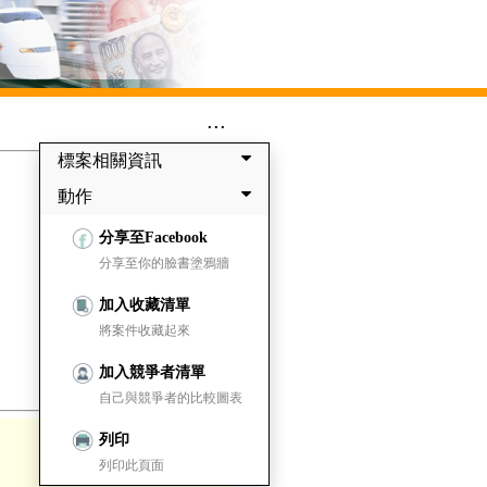
...
標案相關資訊
動作
分享至Facebook
分享至你的臉書塗鴉牆
加入收藏清單
將案件收藏起來
加入競爭者清單
自己與競爭者的比較圖表
列印
列印此頁面