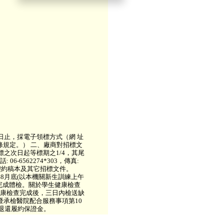
日止，採電子領標方式（網 址
條規定。） 二、廠商對招標文
之次日起等標期之1/4，其尾
-6562274*303，傳真:
知、契約稿本及其它招標文件。
年8月底(以本機關新生訓練上午
生完成體檢。關於學生健康檢查
健康檢查完成後，三日內檢送缺
暨承檢醫院配合服務事項第10
再退還履約保證金。