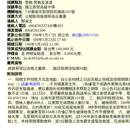
採購類別
: 勞務-勞務及派遣
採購單位
: 國立新營高級中學
機關地址
: 730臺南市新營區民權路101號
採購方式
: 公開取得報價單或企畫書
連絡人
: 鄭淑文
連絡人電話
: (06)6562274分機303
傳真號碼
: (06)6561504
更新公告日期
: 106年5月17日
原公告 :
前2版(106/5/10)
截止收件日期
: 106年5月23日 17:00
開標日期
: 106年5月24日 11:00
預算或預估採購金額
: 新台幣 160,000 元
押標金
: 是 押標金額度： 新台幣：8,000元整。
E-MAIL
: hysh303@hysh.tn.edu.tw
廠商資格
:
經政府登記合格之廠商……餘詳投標須知第64點。
附加說明
:
一、招標文件領取方式及地點：自公告招標之日起至截止領標及投標期限
http：//
請參考說明
/），不另備書面文件。 （依據電子採購作業辦法第6
件內容有疑義者，應以書面向招標機關請求釋疑之期限：自公告日起或邀標
數不足1日者，以1日計。受理廠商疑義及異議單位:國立新營高級中學，電話: 06
06-6561504，地址: 台南市新營區民權路101號。 三、餘詳列投標須
四、體檢人數約400人，以實際完成體檢人數計算。 五、健檢時間：106
時段為原則)。立約商需於7:30前完成場地佈置，8時準時開始至全部學
相關事宜，依據教育部104年3月修訂學生健康檢查工作手冊辦理。 六、
檢名冊，五星期內完成並出具所有資料。(詳106年新生健康檢查服務需求
點) 七、本校舉辦運動會時，派2位醫護人員免費支援緊急救護，完成後