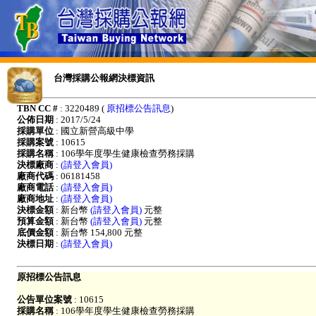
台灣採購公報網決標資訊
TBN CC #
: 3220489 (
原招標公告訊息
)
公佈日期
: 2017/5/24
採購單位
: 國立新營高級中學
採購案號
: 10615
採購名稱
: 106學年度學生健康檢查勞務採購
決標廠商
:
(請登入會員)
廠商代碼
: 06181458
廠商電話
:
(請登入會員)
廠商地址
:
(請登入會員)
決標金額
: 新台幣
(請登入會員)
元整
預算金額
: 新台幣
(請登入會員)
元整
底價金額
: 新台幣 154,800 元整
決標日期
:
(請登入會員)
原招標公告訊息
公告單位案號
: 10615
採購名稱
: 106學年度學生健康檢查勞務採購