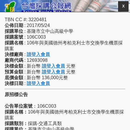
X
TBN CC #: 3220481
公佈日期
: 2017/05/24
採購單位
: 基隆市立中山高級中學
採購案號
: 106C003
採購名稱
: 106年與美國德州考柏克利士市交換學生機票採
購案
決標廠商
:
請登入會員
廠商代碼
: 12693098
決標金額
: 新台幣
請登入會員
元整
預算金額
: 新台幣
請登入會員
元整
底價金額
: 新台幣 136,000元整
決標日期
:
請登入會員
原招標公告
公告單位案號
：106C003
採購名稱：
106年與美國德州考柏克利士市交換學生機票採
購案
採購類別：
採購-交通工具類
採購單位：
基隆市立中山高級中學