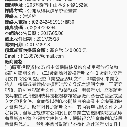
機關地址：
203基隆市中山區文化路162號
採購方式：
公開取得報價單或企畫書
連絡人：
洪湘婷
連絡人電話：
(02)24248191分機30
傳真號碼：
(02)24239294
本網站公告日期：
2017/05/08
截止收件日期：
2017/05/18
開標日期：
2017/05/18
預算或預估採購金額：
新台幣 140,000 元
Email：
h118876@gmail.com
廠商資格 :
(一)廠商投標資格: 取得主管機關核發綜合或甲種旅行業執
照許可證明文件。 (二)廠商應附資格證明文件 1.廠商設立證
明文件:如公司登記或商業登記證明文件、非屬營利事業之
法人、機構或團體依法須辦理設立登記之證明文件、工廠登
記證、許可登記證明文件、執業執照、開業證明、立案證明
或其他由政府機關或其授權機構核發該廠商係合法登記或設
立之證明文件。廠商得以列印公開於目的事業主管機關網站
之資料代之。廠商附具之證明文件，其內容與招標文件之規
定有異，但截止投標前公開於目的事業主管機關網站之該廠
商最新資料符合招標文件規定者，機關得允許廠商列印該最
新資料代之。【營利事業登記證已不得作為此項證明文件】