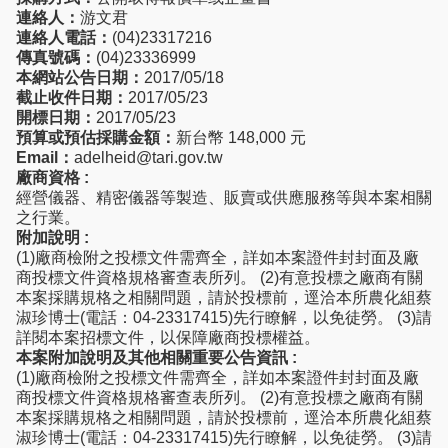
連絡人：
游文君
連絡人電話：
(04)23317216
傳真號碼：
(04)23336999
本網站公告日期：
2017/05/18
截止收件日期：
2017/05/23
開標日期：
2017/05/23
預算或預估採購金額：
新台幣 148,000 元
Email：
adelheid@tari.gov.tw
廠商資格 :
經營儀器、精密儀器等製造、販賣或供應服務等與本案相關
之行業。
附加說明 :
(1)廠商檢附之投標文件需齊全，詳如本案證件封封面及廠
商投標文件資格規格審查表所列。 (2)有意投標之廠商有關
本案採購規格之相關問題，請於投標前，逕洽本所農化組蔡
淑珍博士(電話：04-23317415)先行瞭解，以免徒勞。 (3)請
詳閱本案招標文件，以保障廠商投標權益。
本案附加說明及其他相關重要公告資訊 :
(1)廠商檢附之投標文件需齊全，詳如本案證件封封面及廠
商投標文件資格規格審查表所列。 (2)有意投標之廠商有關
本案採購規格之相關問題，請於投標前，逕洽本所農化組蔡
淑珍博士(電話：04-23317415)先行瞭解，以免徒勞。 (3)請