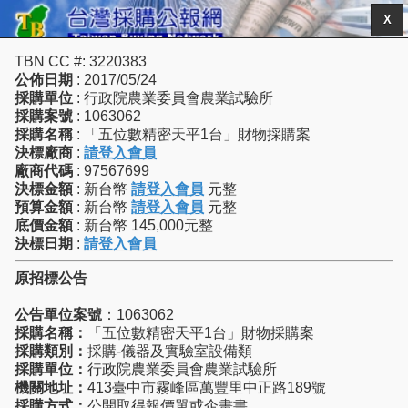
X
TBN CC #: 3220383
公佈日期
: 2017/05/24
採購單位
: 行政院農業委員會農業試驗所
採購案號
: 1063062
採購名稱
: 「五位數精密天平1台」財物採購案
決標廠商
:
請登入會員
廠商代碼
: 97567699
決標金額
: 新台幣
請登入會員
元整
預算金額
: 新台幣
請登入會員
元整
底價金額
: 新台幣 145,000元整
決標日期
:
請登入會員
原招標公告
公告單位案號
：1063062
採購名稱：
「五位數精密天平1台」財物採購案
採購類別：
採購-儀器及實驗室設備類
採購單位：
行政院農業委員會農業試驗所
機關地址：
413臺中市霧峰區萬豐里中正路189號
採購方式：
公開取得報價單或企畫書