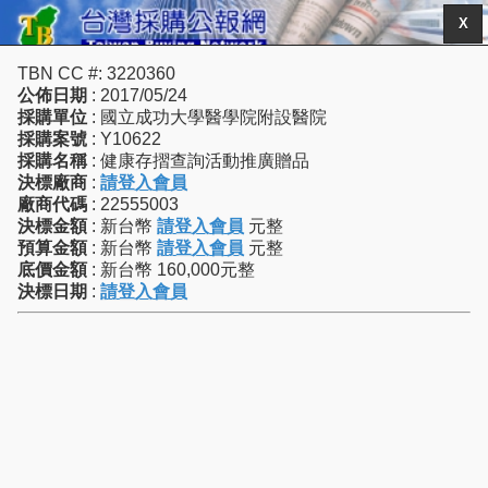
X
TBN CC #: 3220360
公佈日期
: 2017/05/24
採購單位
: 國立成功大學醫學院附設醫院
採購案號
: Y10622
採購名稱
: 健康存摺查詢活動推廣贈品
決標廠商
:
請登入會員
廠商代碼
: 22555003
決標金額
: 新台幣
請登入會員
元整
預算金額
: 新台幣
請登入會員
元整
底價金額
: 新台幣 160,000元整
決標日期
:
請登入會員