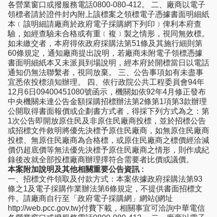
各營業窗口或撥服務電話0800-080-412。 二、廠商以電子
領標者請於證件封內附上該標案之領標電子憑據書面明細紙
本﹝該明細請廠商於政府電子採購網下列印﹞俾利本府查
驗，如經查驗未合格或有重﹝複﹞製之情形，視同無效標。
如未繳交者，本府得依政府採購法第51條及其施行細則第
60條規定，通知廠商提出說明，若廠商未附電子領標憑據
書面明細紙本又未派員到場說明，經本府於開標當日以電話
通知仍無法聯繫者，視同放棄。 三、公告事項如有未盡事
宜悉依投標須知辦理。 四、依行政院公共工程委員會94年
12月6日09400451080號函示，機關如依92年4月修正發布
中央機關未達公告金額採購招標辦法第2條第1項第3款辦理
公開取得書面報價或企劃書方式者，得採下列方式為之：第
1次公告即開放原住民及非原住民廠商投標，並於招標公告
或招標文件敘明將優先決標予原住民廠商，如無原住民廠商
投標、無原住民廠商為合格標，或原住民廠商之標價經洽減
價仍超底價等無法優先決標予原住民廠商之情形，則作成紀
錄後改就全部投標廠商辦理擇符合需要者比價或議價。
本案附加說明及其他相關重要公告資訊 :
一、招標文件領取及付款方式：本案依據政府採購法第93
條之1及電子採購作業辦法第6條規定，不提供書面招標文
件。請廠商自行至「政府電子採購網」網站(網址
http://web.pcc.gov.tw)付費下載，相關事宜可洽詢中華電信