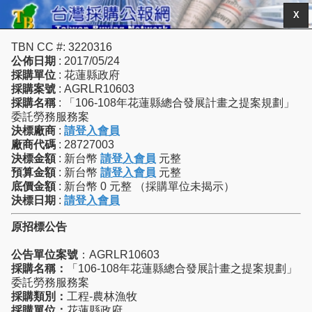
X
TBN CC #: 3220316
公佈日期
: 2017/05/24
採購單位
: 花蓮縣政府
採購案號
: AGRLR10603
採購名稱
: 「106-108年花蓮縣總合發展計畫之提案規劃」
委託勞務服務案
決標廠商
:
請登入會員
廠商代碼
: 28727003
決標金額
: 新台幣
請登入會員
元整
預算金額
: 新台幣
請登入會員
元整
底價金額
: 新台幣 0 元整 （採購單位未揭示）
決標日期
:
請登入會員
原招標公告
公告單位案號
：AGRLR10603
採購名稱：
「106-108年花蓮縣總合發展計畫之提案規劃」
委託勞務服務案
採購類別：
工程-農林漁牧
採購單位：
花蓮縣政府