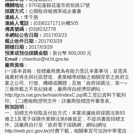
機關地址：
970花蓮縣花蓮市府前路17號
採購方式：
公開取得報價單或企畫書
連絡人：
李千惠
連絡人電話：
(03)8227171分機505
傳真號碼：
(03)8232778
本網站公告日期：
2017/03/23
截止收件日期：
2017/03/29
開標日期：
2017/03/29
預算或預估採購金額：
新台幣 800,000 元
Email：
chienhui@nt.hl.gov.tw
廠商資格 :
(一)基本資格：投標廠商應為有能力受託本案事項，並需具
備農村再生與社區營造、產業輔導經驗之相關背景之政府立
案之公司、行號、機構或團體，且無「政府採購法」第一○
三條所載之不良紀錄者，廠商得自經濟部網站：
http://gcis.nat.gov.tw/main/indexC.jsp商工登記資料下載列
印。 (二)應檢附證明文件：詳廠商投標證件審查表。
附加說明 :
一、招標文件領取及付款方式：本案依據政府採購法第93
條之1及電子採購作業辦法第6條規定，不提供書面招標文
件。請廠商自行至「政府電子採購網」網站(網址
http://web.pcc.gov.tw)付費下載，相關事宜可洽詢中華電信