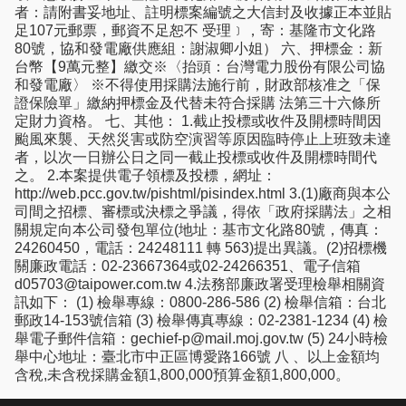
者：請附書妥地址、註明標案編號之大信封及收據正本並貼
足107元郵票，郵資不足恕不 受理﹞，寄：基隆市文化路
80號，協和發電廠供應組：謝淑卿小姐） 六、押標金：新
台幣【9萬元整】繳交※〈抬頭：台灣電力股份有限公司協
和發電廠〉 ※不得使用採購法施行前，財政部核准之「保
證保險單」繳納押標金及代替未符合採購 法第三十六條所
定財力資格。 七、其他： 1.截止投標或收件及開標時間因
颱風來襲、天然災害或防空演習等原因臨時停止上班致未達
者，以次一日辦公日之同一截止投標或收件及開標時間代
之。 2.本案提供電子領標及投標，網址：
http://web.pcc.gov.tw/pishtml/pisindex.html 3.(1)廠商與本公
司間之招標、審標或決標之爭議，得依「政府採購法」之相
關規定向本公司發包單位(地址：基市文化路80號，傳真：
24260450，電話：24248111 轉 563)提出異議。(2)招標機
關廉政電話：02-23667364或02-24266351、電子信箱
d05703@taipower.com.tw 4.法務部廉政署受理檢舉相關資
訊如下： (1) 檢舉專線：0800-286-586 (2) 檢舉信箱：台北
郵政14-153號信箱 (3) 檢舉傳真專線：02-2381-1234 (4) 檢
舉電子郵件信箱：gechief-p@mail.moj.gov.tw (5) 24小時檢
舉中心地址：臺北市中正區博愛路166號 八 、以上金額均
含稅,未含稅採購金額1,800,000預算金額1,800,000。