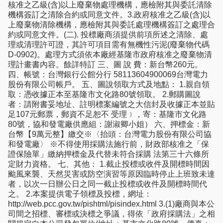
核准之乙級(含)以上廢棄物處理機構，應檢附其與委託清除
機構簽訂之清除合約或同意文件。3.政府核准之乙級(含)以
上廢棄物清除機構，應檢附其與委託處理機構簽訂之處理合
約或同意文件。(二). 投標廠商須提供前項所述之清除、處
理或清理許可證，其許可項目需有無機性污泥(廢棄物代碼
D-0902)。處理方式須依本廠經基隆市政府核准之廢棄物清
理計畫書內容。餘詳特訂 三、圖 說 費：新台幣260元。
四、帳號：台灣銀行公館分行 58113604900069台灣電力
股份有限公司帳戶。 五、圖說領取方式及地點： 1.親自領
取：憑收據正本至基隆市文化路80號領取。 2.郵購圖說
者：請附書妥地址、註明標案編號之大信封及收據正本並貼
足107元郵票，郵資不足恕不 受理﹞，寄：基隆市文化路
80號，協和發電廠供應組：謝淑卿小姐） 六、押標金：新
台幣【9萬元整】繳交※〈抬頭：台灣電力股份有限公司協
和發電廠〉 ※不得使用採購法施行前，財政部核准之「保
證保險單」繳納押標金及代替未符合採購 法第三十六條所
定財力資格。 七、其他： 1.截止投標或收件及開標時間因
颱風來襲、天然災害或防空演習等原因臨時停止上班致未達
者，以次一日辦公日之同一截止投標或收件及開標時間代
之。 2.本案提供電子領標及投標，網址：
http://web.pcc.gov.tw/pishtml/pisindex.html 3.(1)廠商與本公
司間之招標、審標或決標之爭議，得依「政府採購法」之相