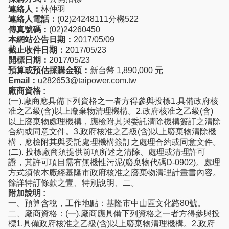
連絡人：
林仲羽
連絡人電話：
(02)24248111分機522
傳真號碼：
(02)24260450
本網站公告日期：
2017/05/09
截止收件日期：
2017/05/23
開標日期：
2017/05/23
預算或預估採購金額：
新台幣 1,890,000 元
Email：
u282653@taipower.com.tw
廠商資格 :
(一).廠商應具備下列資格之一者方得參與投標1.具備政府核
准之乙級(含)以上廢棄物清理機構。2.政府核准之乙級(含)
以上廢棄物處理機構，應檢附其與委託清除機構簽訂之清除
合約或同意文件。3.政府核准之乙級(含)以上廢棄物清除機
構，應檢附其與委託處理機構簽訂之處理合約或同意文件。
(二). 投標廠商須提供前項所述之清除、處理或清理許可
證，其許可項目需有無機性污泥(廢棄物代碼D-0902)。處理
方式須依本廠經基隆市政府核准之廢棄物清理計畫書內容。
餘詳特訂條款之壹、特別說明、二。
附加說明 :
一、預算含稅，工作地點：基隆市中山區文化路80號。
二、廠商資格：(一).廠商應具備下列資格之一者方得參與投
標1.具備政府核准之乙級(含)以上廢棄物清理機構。2.政府