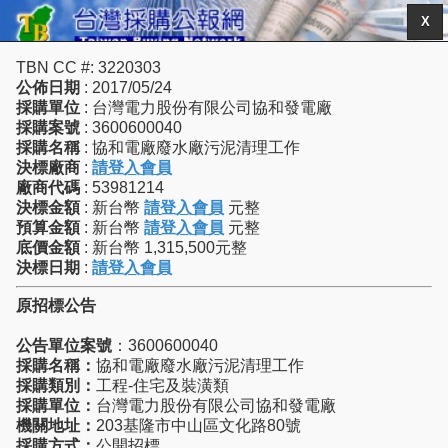
X
TBN CC #: 3220303
公佈日期
: 2017/05/24
採購單位
: 台灣電力股份有限公司協和發電廠
採購案號
: 3600600040
採購名稱
: 協和電廠廢水廠污泥清理工作
決標廠商
:
請登入會員
廠商代碼
: 53981214
決標金額
: 新台幣
請登入會員
元整
預算金額
: 新台幣
請登入會員
元整
底價金額
: 新台幣 1,315,500元整
決標日期
:
請登入會員
原招標公告
公告單位案號
：3600600040
採購名稱：
協和電廠廢水廠污泥清理工作
採購類別：
工程-住宅及裝潢類
採購單位：
台灣電力股份有限公司協和發電廠
機關地址：
203基隆市中山區文化路80號
採購方式：
公開招標