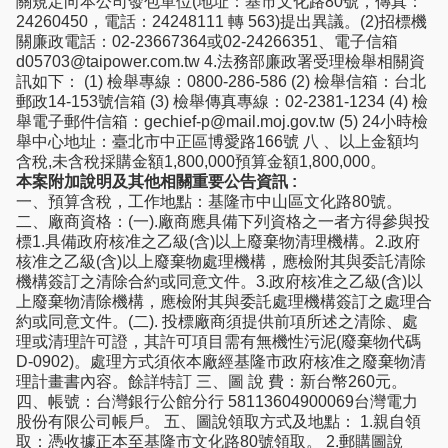
關規定向本公司發包單位(地址：基市文化路80號，傳真：
24260450，電話：24248111 轉 563)提出異議。(2)招標機
關廉政電話：02-23667364或02-24266351、電子信箱
d05703@taipower.com.tw 4.法務部廉政署受理檢舉相關資
訊如下： (1) 檢舉專線：0800-286-586 (2) 檢舉信箱：台北
郵政14-153號信箱 (3) 檢舉傳真專線：02-2381-1234 (4) 檢
舉電子郵件信箱：gechief-p@mail.moj.gov.tw (5) 24小時檢
舉中心地址：臺北市中正區博愛路166號 八 、以上金額均
含稅,未含稅採購金額1,800,000預算金額1,800,000。
本案附加說明及其他相關重要公告資訊 :
一、預算含稅，工作地點：基隆市中山區文化路80號。
二、廠商資格：(一).廠商應具備下列資格之一者方得參與投
標1.具備政府核准之乙級(含)以上廢棄物清理機構。2.政府
核准之乙級(含)以上廢棄物處理機構，應檢附其與委託清除
機構簽訂之清除合約或同意文件。3.政府核准之乙級(含)以
上廢棄物清除機構，應檢附其與委託處理機構簽訂之處理合
約或同意文件。(二). 投標廠商須提供前項所述之清除、處
理或清理許可證，其許可項目需有無機性污泥(廢棄物代碼
D-0902)。處理方式須依本廠經基隆市政府核准之廢棄物清
理計畫書內容。餘詳特訂 三、圖 說 費：新台幣260元。
四、帳號：台灣銀行公館分行 58113604900069台灣電力
股份有限公司帳戶。 五、圖說領取方式及地點： 1.親自領
取：憑收據正本至基隆市文化路80號領取。 2.郵購圖說