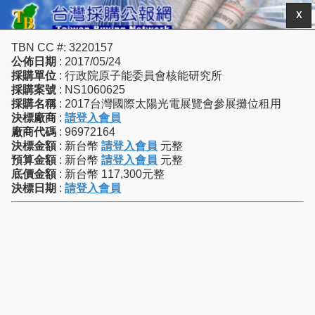
X
TBN CC #: 3220157
公佈日期
: 2017/05/24
採購單位
: 行政院原子能委員會核能研究所
採購案號
: NS1060625
採購名稱
: 2017台灣國際太陽光電展覽會參展攤位租用
決標廠商
:
請登入會員
廠商代碼
: 96972164
決標金額
: 新台幣
請登入會員
元整
預算金額
: 新台幣
請登入會員
元整
底價金額
: 新台幣 117,300元整
決標日期
:
請登入會員