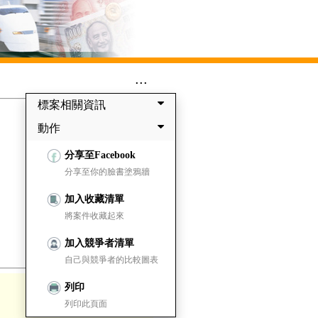
...
標案相關資訊
動作
分享至Facebook
分享至你的臉書塗鴉牆
加入收藏清單
將案件收藏起來
加入競爭者清單
自己與競爭者的比較圖表
列印
列印此頁面