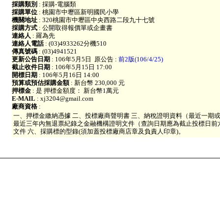
採購類別
: 採購-電腦類
採購單位
: 桃園市中壢區新明國民小學
機關地址
: 320桃園市中壢區中央西路二段九十七號
採購方式
: 公開取得報價單或企畫書
連絡人
: 羅為先
連絡人電話
: (03)4933262分機510
傳真號碼
: (03)4941521
更新公告日期
: 106年5月5日
原公告 :
前2版(106/4/25)
截止收件日期
: 106年5月15日 17:00
開標日期
: 106年5月16日 14:00
預算或預估採購金額
: 新台幣 230,000 元
押標金
: 是 押標金額度： 新台幣1萬元
E-MAIL
: xj3204@gmail.com
廠商資格
:
一、押標金繳納憑據 二、投標廠商聲明書 三、納稅證明資料（最近一期或
最近三年內無退票紀錄之金融機構證明文件（查詢日期應為截止投標日前
文件 六、採購標的型錄(須加蓋投標廠商店章及負責人印章)。