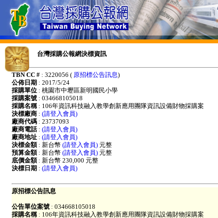
台灣採購公報網決標資訊
TBN CC #
: 3220056 (
原招標公告訊息
)
公佈日期
: 2017/5/24
採購單位
: 桃園市中壢區新明國民小學
採購案號
: 034668105018
採購名稱
: 106年資訊科技融入教學創新應用團隊資訊設備財物採購案
決標廠商
:
(請登入會員)
廠商代碼
: 23737093
廠商電話
:
(請登入會員)
廠商地址
:
(請登入會員)
決標金額
: 新台幣
(請登入會員)
元整
預算金額
: 新台幣
(請登入會員)
元整
底價金額
: 新台幣 230,000 元整
決標日期
:
(請登入會員)
原招標公告訊息
公告單位案號
: 034668105018
採購名稱
: 106年資訊科技融入教學創新應用團隊資訊設備財物採購案