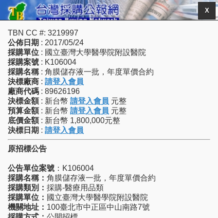
X
TBN CC #: 3219997
公佈日期
: 2017/05/24
採購單位
: 國立臺灣大學醫學院附設醫院
採購案號
: K106004
採購名稱
: 角膜儲存液一批，年度單價合約
決標廠商
:
請登入會員
廠商代碼
: 89626196
決標金額
: 新台幣
請登入會員
元整
預算金額
: 新台幣
請登入會員
元整
底價金額
: 新台幣 1,800,000元整
決標日期
:
請登入會員
原招標公告
公告單位案號
：K106004
採購名稱：
角膜儲存液一批，年度單價合約
採購類別：
採購-醫療用品類
採購單位：
國立臺灣大學醫學院附設醫院
機關地址：
100臺北市中正區中山南路7號
採購方式：
公開招標