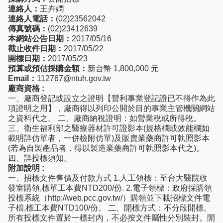
連絡人：
王卉嫻
連絡人電話：
(02)23562042
傳真號碼：
(02)23412639
本網站公告日期：
2017/05/16
截止收件日期：
2017/05/22
開標日期：
2017/05/23
預算或預估採購金額：
新台幣 1,800,000 元
Email：
112767@ntuh.gov.tw
廠商資格 :
一、廠商登記或設立之證明【營利事業登記證已不得作為此
項證明之用】，廠商得以列印公開於目的事業主管機關網站
之資料代之。 二、廠商納稅證明：如營業稅或所得稅。
三、衛生福利部之醫療器材許可證影本(規格欄或效能欄如
載明詳仿單者，一併檢附仿單)及販賣業藥商許可執照影本
(若為自製產品者，得以製造業藥商許可執照影本代之)。
四、詳投標須知。
附加說明 :
一、招標文件售價及付款方式 1.人工領標：至台大醫院收
發室購領,標單工本費NTD200/份. 2.電子領標：政府採購領
投標系統（http://web.pcc.gov.tw/）購領並下載招標文件電
子檔,標工本費NTD100/份。 二、開標方式：不分段開標。
所有投標文件置於一標封內，不必按文件屬性分別裝封。開