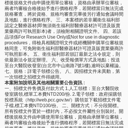
標後規格文件由申購使用單位審核，資格由承辦單位審核，
兩者均審核合格後始予進行價格程序，若開標當日無法完成
規格審查，將於資格、規格均審查完畢後另行通知會議時間
及地點，進行價格程序。 三、本案標的若非屬衛生福利部
認定之醫療器材(即無須衛生福利部醫療器材許可證及販賣
業藥商許可執照影本)者，須檢附相關證明文件。 四、若該
品項係For Research Use Only或Not for use in diagnostic
procedures，得檢具相關證明文件或經機關申購單位審核規
格同意，可免附衛生福利部醫療器材許可證及販賣業藥商許
可執照影本。 五、衛生福利部若頒訂最新之法令規定，則
依最新法令規定辦理。 六、收受報價單方式及地點：投送
至台大醫院收發室(台北市中山南路7號1樓),逾時以棄權論。
七、規格：詳電子領標公告。 八、因招標文件未異動，第
一次領標之招標文件得續用。
本案附加說明及其他相關重要公告資訊 :
一、招標文件售價及付款方式 1.人工領標：至台大醫院收
發室購領,標單工本費NTD200/份. 2.電子領標：政府採購領
投標系統（http://web.pcc.gov.tw/）購領並下載招標文件電
子檔,標工本費NTD100/份。 二、開標方式：不分段開標。
所有投標文件置於一標封內，不必按文件屬性分別裝封。開
標後規格文件由申購使用單位審核，資格由承辦單位審核，
兩者均審核合格後始予進行價格程序，若開標當日無法完成