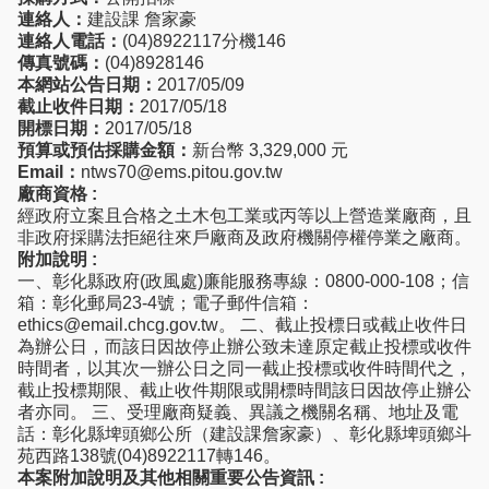
連絡人：
建設課 詹家豪
連絡人電話：
(04)8922117分機146
傳真號碼：
(04)8928146
本網站公告日期：
2017/05/09
截止收件日期：
2017/05/18
開標日期：
2017/05/18
預算或預估採購金額：
新台幣 3,329,000 元
Email：
ntws70@ems.pitou.gov.tw
廠商資格 :
經政府立案且合格之土木包工業或丙等以上營造業廠商，且
非政府採購法拒絕往來戶廠商及政府機關停權停業之廠商。
附加說明 :
一、彰化縣政府(政風處)廉能服務專線：0800-000-108；信
箱：彰化郵局23-4號；電子郵件信箱：
ethics@email.chcg.gov.tw。 二、截止投標日或截止收件日
為辦公日，而該日因故停止辦公致未達原定截止投標或收件
時間者，以其次一辦公日之同一截止投標或收件時間代之，
截止投標期限、截止收件期限或開標時間該日因故停止辦公
者亦同。 三、受理廠商疑義、異議之機關名稱、地址及電
話：彰化縣埤頭鄉公所（建設課詹家豪）、彰化縣埤頭鄉斗
苑西路138號(04)8922117轉146。
本案附加說明及其他相關重要公告資訊 :