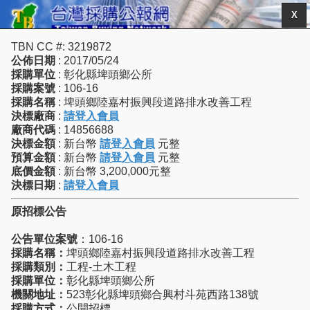
X
TBN CC #: 3219872
公佈日期
: 2017/05/24
採購單位
: 彰化縣埤頭鄉公所
採購案號
: 106-16
採購名稱
: 埤頭鄉陸嘉村振興段道路排水改善工程
決標廠商
:
請登入會員
廠商代碼
: 14856688
決標金額
: 新台幣
請登入會員
元整
預算金額
: 新台幣
請登入會員
元整
底價金額
: 新台幣 3,200,000元整
決標日期
:
請登入會員
原招標公告
公告單位案號
：106-16
採購名稱：
埤頭鄉陸嘉村振興段道路排水改善工程
採購類別：
工程-土木工程
採購單位：
彰化縣埤頭鄉公所
機關地址：
523彰化縣埤頭鄉合興村斗苑西路138號
採購方式：
公開招標