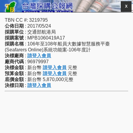
X
TBN CC #: 3219795
公佈日期
: 2017/05/24
採購單位
: 交通部航港局
採購案號
: MPB1060419A17
採購名稱
: 106年至108年船員大數據智慧服務平臺
(Seafarers Online)系統功能案-106年度計
決標廠商
:
請登入會員
廠商代碼
: 96979997
決標金額
: 新台幣
請登入會員
元整
預算金額
: 新台幣
請登入會員
元整
底價金額
: 新台幣 5,870,000元整
決標日期
:
請登入會員