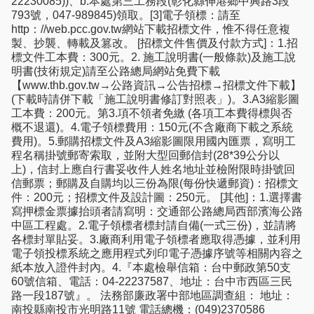
22230085))、b.本處第三工務段(彰化縣伸港鄉中興路3段
793號，047-989845)領取。[3]電子領標：請至
http：//web.pcc.gov.tw網站下載招標文件，惟不得任意複
製、抄襲、轉載及篡改。 [招標文件售價及付款方式]：1.招
標文件工本費：300元。2. 施工說明書(一般條款)及施工說
明書(技術規定)請至公路總局網站免費下載
【www.thb.gov.tw→公路資訊→公告招標→招標文件下載】
(下載時請併下載「施工說明書修訂對照表」)。3.A3縮影圖
工本費：200元。第3.項不領者免繳 (各項工本費得標與否
概不退還)。4.電子領標費用：150元(不含廠商下載之系統
費用)。5.郵購招標文件及A3縮影圖限用國內匯票，寫明工
程名稱掛號郵寄索取，並附大型回郵信封(28*39公分以
上)，信封上應自行書妥收件人姓名地址並檢附限時掛號回
信郵票；郵購及自購均以三份為限(每份快遞郵資)：招標文
件：200元；招標文件及設計圖：250元。 [其他]：1.選擇書
寫押標金票據抬頭者請寫明：交通部公路總局西部濱海公路
中區工程處。2.電子領標者標封請自備(一式三份)，並請將
各標封單貼妥。3.廠商利用電子領標者應取得憑據，並利用
電子領投標系統之應用程式列印電子憑據序號等相關內容之
紙本放入證件封內。4.『本處檢舉信箱：台中郵政第50支
60號信箱、電話：04-22237587、地址：台中市西區三民
路一段187號』。 法務部廉政署中部地區調查組： 地址：
南投縣南投市光明路11號 電話總機：(049)2370586