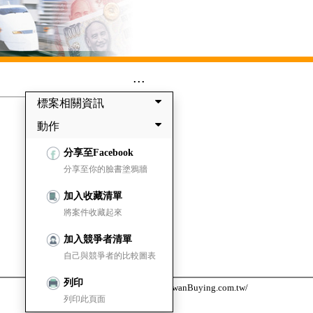
...
標案相關資訊
動作
分享至Facebook
分享至你的臉書塗鴉牆
加入收藏清單
將案件收藏起來
加入競爭者清單
自己與競爭者的比較圖表
列印
台灣採購公報網 https://www.TaiwanBuying.com.tw/
列印此頁面