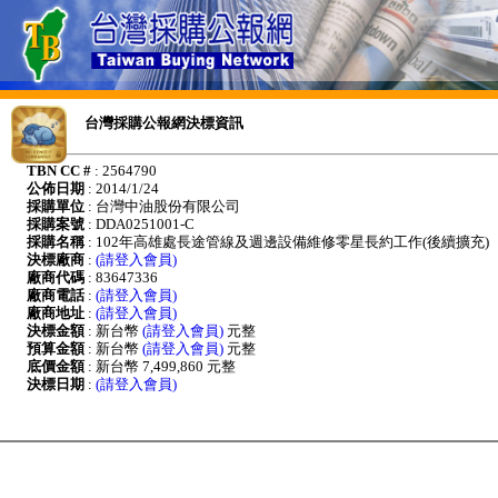
台灣採購公報網決標資訊
TBN CC #
: 2564790
公佈日期
: 2014/1/24
採購單位
: 台灣中油股份有限公司
採購案號
: DDA0251001-C
採購名稱
: 102年高雄處長途管線及週邊設備維修零星長約工作(後續擴充)
決標廠商
:
(請登入會員)
廠商代碼
: 83647336
廠商電話
:
(請登入會員)
廠商地址
:
(請登入會員)
決標金額
: 新台幣
(請登入會員)
元整
預算金額
: 新台幣
(請登入會員)
元整
底價金額
: 新台幣 7,499,860 元整
決標日期
:
(請登入會員)