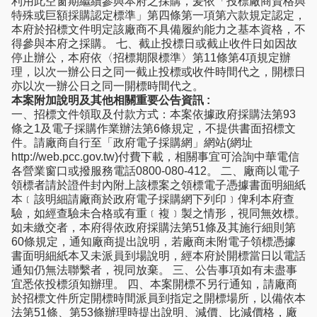
利用此空窗期繼續參與本府之採購，爰依「投標廠商資格與
特殊或巨額採購認定標準」第四條第一項第六款規定認定，
本府於招標文件明定該廠商不具備履約能力之基本資格，不
得參與本府之採購。 七、截止投標日或截止收件日如因故
停止辦公，本府依〈招標期限標準〉第11條第4項規定辦
理，以次一辦公日之同一截止投標或收件時間代之，開標日
亦以次一辦公日之同一開標時間代之。
本案附加說明及其他相關重要公告資訊 :
一、招標文件領取及付款方式：本案依據政府採購法第93
條之1及電子採購作業辦法第6條規定，不提供書面招標文
件。請廠商自行至「政府電子採購網」網站(網址
http://web.pcc.gov.tw)付費下載，相關事宜可洽詢中華電信
各營業窗口或撥服務電話0800-080-412。 二、廠商以電子
領標者請於證件封內附上該標案之領標電子憑據書面明細紙
本﹝該明細請廠商於政府電子採購網下列印﹞俾利本府查
驗，如經查驗未合格或有重﹝複﹞製之情形，視同無效標。
如未繳交者，本府得依政府採購法第51條及其施行細則第
60條規定，通知廠商提出說明，若廠商未附電子領標憑據
書面明細紙本又未派員到場說明，經本府於開標當日以電話
通知仍無法聯繫者，視同放棄。 三、公告事項如有未盡事
宜悉依投標須知辦理。 四、本案開標不另行通知，請廠商
於招標文件所定開標時間派員到指定之開標場所，以備依本
法第51條、第53條辦理時提出說明、減價、比減價格，廠