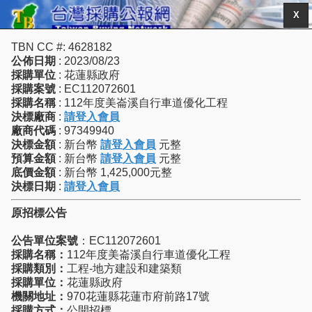
X
TBN CC #: 4628182
公佈日期
: 2023/08/23
採購單位
: 花蓮縣政府
採購案號
: EC112072601
採購名稱
: 112年度美崙溪自行車道優化工程
決標廠商
:
請登入會員
廠商代碼
: 97349940
決標金額
: 新台幣
請登入會員
元整
預算金額
: 新台幣
請登入會員
元整
底價金額
: 新台幣 1,425,000元整
決標日期
:
請登入會員
原招標公告
公告單位案號
：EC112072601
採購名稱：
112年度美崙溪自行車道優化工程
採購類別：
工程-地方建設和建築類
採購單位：
花蓮縣政府
機關地址：
970花蓮縣花蓮市府前路17號
採購方式：
公開招標