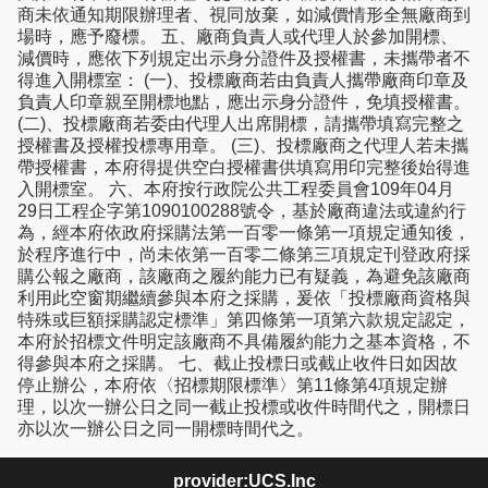
商未依通知期限辦理者、視同放棄，如減價情形全無廠商到
場時，應予廢標。 五、廠商負責人或代理人於參加開標、
減價時，應依下列規定出示身分證件及授權書，未攜帶者不
得進入開標室： (一)、投標廠商若由負責人攜帶廠商印章及
負責人印章親至開標地點，應出示身分證件，免填授權書。
(二)、投標廠商若委由代理人出席開標，請攜帶填寫完整之
授權書及授權投標專用章。 (三)、投標廠商之代理人若未攜
帶授權書，本府得提供空白授權書供填寫用印完整後始得進
入開標室。 六、本府按行政院公共工程委員會109年04月
29日工程企字第1090100288號令，基於廠商違法或違約行
為，經本府依政府採購法第一百零一條第一項規定通知後，
於程序進行中，尚未依第一百零二條第三項規定刊登政府採
購公報之廠商，該廠商之履約能力已有疑義，為避免該廠商
利用此空窗期繼續參與本府之採購，爰依「投標廠商資格與
特殊或巨額採購認定標準」第四條第一項第六款規定認定，
本府於招標文件明定該廠商不具備履約能力之基本資格，不
得參與本府之採購。 七、截止投標日或截止收件日如因故
停止辦公，本府依〈招標期限標準〉第11條第4項規定辦
理，以次一辦公日之同一截止投標或收件時間代之，開標日
亦以次一辦公日之同一開標時間代之。
provider:UCS.Inc