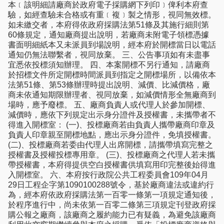
本﹝該明細請廠商於政府電子採購網下列印﹞俾利本府查
驗，如經查驗未合格或有重﹝複﹞製之情形，視同無效標。
如未繳交者，本府得依政府採購法第51條及其施行細則第
60條規定，通知廠商提出說明，若廠商未附電子領標憑據
書面明細紙本又未派員到場說明，經本府於開標當日以電話
通知仍無法聯繫者，視同放棄。 三、公告事項如有未盡事
宜悉依投標須知辦理。 四、本案開標不另行通知，請廠商
於招標文件所定開標時間派員到指定之開標場所，以備依本
法第51條、第53條辦理時提出說明、減價、比減價格，廠
商未依通知期限辦理者、視同放棄，如減價情形全無廠商到
場時，應予廢標。 五、廠商負責人或代理人於參加開標、
減價時，應依下列規定出示身分證件及授權書，未攜帶者不
得進入開標室： (一)、投標廠商若由負責人攜帶廠商印章及
負責人印章親至開標地點，應出示身分證件，免填授權書。
(二)、投標廠商若委由代理人出席開標，請攜帶填寫完整之
授權書及授權投標專用章。 (三)、投標廠商之代理人若未攜
帶授權書，本府得提供空白授權書供填寫用印完整後始得進
入開標室。 六、本府按行政院公共工程委員會109年04月
29日工程企字第1090100288號令，基於廠商違法或違約行
為，經本府依政府採購法第一百零一條第一項規定通知後，
於程序進行中，尚未依第一百零二條第三項規定刊登政府採
購公報之廠商，該廠商之履約能力已有疑義，為避免該廠商