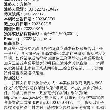
連絡人：
方梅萍
連絡人電話：
(03)8227171#427
傳真號碼：
(03)8227171
本網站公告日期：
2023/08/09
截止收件日期：
2023/08/15
開標日期：
2023/08/15
預算或預估採購金額：
新台幣 1,500,000 元
Email：
pin2022@hl.gov.tw
廠商資格 :
廠商登記或設立之證明 投標廠商之基本資格須符合以下任
一資格： 具公司登記 具商業登記 為原住民廠商 廠商納稅之
證明。如營業稅或所得稅 廠商依工業團體法或商業團體法
加入工業或商業團體之證明 除上述外之其他資格 一、本縣
或毗鄰縣市土木包工業或丙等以上綜合營造業。 二、詳如
證件審查表及投標須知。
附加說明 :
一、招標文件領取及付款方式：本案依據政府採購法第93
條之1及電子採購作業辦法第6條規定，不提供書面招標文
件。請廠商自行至「政府電子採購網」網站(網址
http://web.pcc.gov.tw)付費下載，相關事宜可洽詢中華電信
各營業窗口或撥服務電話0800-080-412。 二、廠商以電子
領標者請於證件封內附上該標案之領標電子憑據書面明細紙