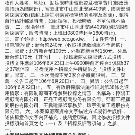
收件人姓名、地址)、貼足限時掛號郵資及標單費用(郵政匯
票抬頭為國防部)，寄臺北市中山區北安路409號，國防部國
防採購室收(信封上請註明購買標單標的名稱及案號)，並請
自行估計郵遞時間，如延誤領、投標時效，本單位概不負
責。 二、現場領標： 臺北市中山區北安路409號(國防部國
防採購室，販售時間：上班日0800時起至1600時止)。
三、電子領標： http://web.pcc.gov.tw。 【文件售價】 一、
標單/圖說費：新台幣240元（收取後逕繳國庫不予退還）
二、郵費：北市新台幣100元，外縣市新台幣150元、外島
新台幣170元 【其他】 一、投標廠商如採郵遞方式投標，
投標文件應於106年6月23日上午0900時前寄達台北郵政37
之37號信箱，並得使用本招標文件所提供之『投標文件封
面』郵寄。 二、本次開標不受3家合格廠商限制。 三、疑
義：公告日起至106年6月20日止。 四、異議：公告日起至
106年6月22日止。 五、有政府採購法施行細則第38條之適
用情形：有限制廠商不得參與投標之情形，名稱為：惇陽工
程顧問有限公司、正堯工程顧問股份有限公司、亞新工程顧
問股份有限公司、王騰建築師事務所、環宇測量工程股份有
限公司。 六、本案原廠商資格文字描述方式易衍生誤解，
遂依原意作文字內容補充，使語意明確。因此修改招標文件
投標須知首頁之七（一）及「招標及評選須知 」之參、
一。