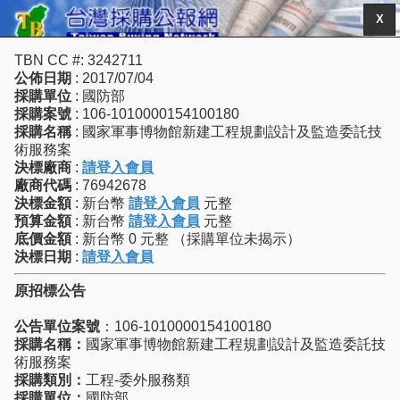
X
TBN CC #: 3242711
公佈日期
: 2017/07/04
採購單位
: 國防部
採購案號
: 106-1010000154100180
採購名稱
: 國家軍事博物館新建工程規劃設計及監造委託技
術服務案
決標廠商
:
請登入會員
廠商代碼
: 76942678
決標金額
: 新台幣
請登入會員
元整
預算金額
: 新台幣
請登入會員
元整
底價金額
: 新台幣 0 元整 （採購單位未揭示）
決標日期
:
請登入會員
原招標公告
公告單位案號
：106-1010000154100180
採購名稱：
國家軍事博物館新建工程規劃設計及監造委託技
術服務案
採購類別：
工程-委外服務類
採購單位：
國防部