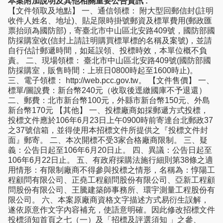
本案附加說明及其他相關重要公告資訊 :
【文件領取及地點】 一、通信領標： 附大型回郵信封(註明
收件人姓名、地址)、貼足限時掛號郵資及標單費用(郵政匯
票抬頭為國防部)，寄臺北市中山區北安路409號，國防部國
防採購室收(信封上請註明購買標單標的名稱及案號)，並請
自行估計郵遞時間，如延誤領、投標時效，本單位概不負
責。 二、現場領標： 臺北市中山區北安路409號(國防部國
防採購室，販售時間：上班日0800時起至1600時止)。
三、電子領標： http://web.pcc.gov.tw。 【文件售價】 一、
標單/圖說費：新台幣240元（收取後逕繳國庫不予退還）
二、郵費：北市新台幣100元，外縣市新台幣150元、外島
新台幣170元 【其他】 一、投標廠商如採郵遞方式投標，
投標文件應於106年6月23日上午0900時前寄達台北郵政37
之37號信箱，並得使用本招標文件所提供之『投標文件封
面』郵寄。 二、本次開標不受3家合格廠商限制。 三、疑
義：公告日起至106年6月20日止。 四、異議：公告日起至
106年6月22日止。 五、有政府採購法施行細則第38條之適
用情形：有限制廠商不得參與投標之情形，名稱為：惇陽工
程顧問有限公司、正堯工程顧問股份有限公司、亞新工程顧
問股份有限公司、王騰建築師事務所、環宇測量工程股份有
限公司。 六、本案原廠商資格文字描述方式易衍生誤解，
遂依原意作文字內容補充，使語意明確。因此修改招標文件
投標須知首頁之七（一）及「招標及評選須知 」之參、