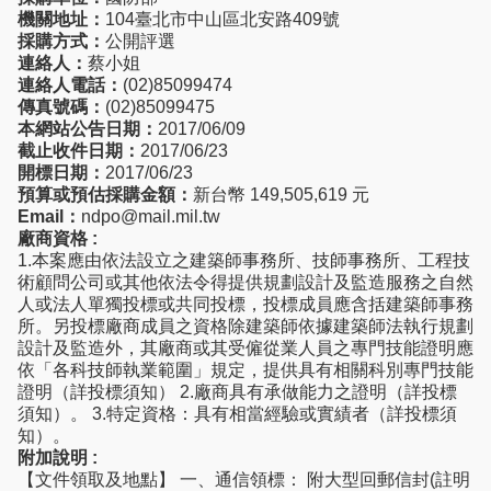
機關地址：
104臺北市中山區北安路409號
採購方式：
公開評選
連絡人：
蔡小姐
連絡人電話：
(02)85099474
傳真號碼：
(02)85099475
本網站公告日期：
2017/06/09
截止收件日期：
2017/06/23
開標日期：
2017/06/23
預算或預估採購金額：
新台幣 149,505,619 元
Email：
ndpo@mail.mil.tw
廠商資格 :
1.本案應由依法設立之建築師事務所、技師事務所、工程技
術顧問公司或其他依法令得提供規劃設計及監造服務之自然
人或法人單獨投標或共同投標，投標成員應含括建築師事務
所。另投標廠商成員之資格除建築師依據建築師法執行規劃
設計及監造外，其廠商或其受僱從業人員之專門技能證明應
依「各科技師執業範圍」規定，提供具有相關科別專門技能
證明（詳投標須知） 2.廠商具有承做能力之證明（詳投標
須知）。 3.特定資格：具有相當經驗或實績者（詳投標須
知）。
附加說明 :
【文件領取及地點】 一、通信領標： 附大型回郵信封(註明