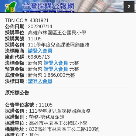
X
TBN CC #: 4381921
公佈日期
: 2022/07/14
採購單位
: 高雄市林園區王公國民小學
採購案號
: 11105
採購名稱
: 111學年度兒童課後照顧服務
決標廠商
:
請登入會員
廠商代碼
: 69805713
決標金額
: 新台幣
請登入會員
元整
預算金額
: 新台幣
請登入會員
元整
底價金額
: 新台幣 1,666,000元整
決標日期
:
請登入會員
原招標公告
公告單位案號
：11105
採購名稱：
111學年度兒童課後照顧服務
採購類別：
勞務-勞務及派遣
採購單位：
高雄市林園區王公國民小學
機關地址：
832高雄市林園區王公二路100號
採購方式：
其他