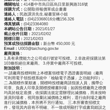
機關地址：
414臺中市烏日區烏日里新興路316號
採購方式：
公開取得報價單或企畫書
連絡人：
民政課洪先生.秘書室林小姐
連絡人電話：
(04)23368016分機156.326
傳真號碼：
(04)23364080
本網站公告日期：
2021/01/27
截止收件日期：
2021/02/02
開標日期：
2021/02/03
預算或預估採購金額：
新台幣 450,000 元
Email：
U003@taichung.gov.tw
廠商資格 :
1.具有承攬能力之公司或行號皆可投標。 2.非政府採購法第
103條拒絕往來廠商。 3.停業中廠商不可投標。
附加說明 :
一.請廠商投標時附上本標案領標電子憑證書面明細（廠商
可利用電子領投標系統中「檢驗電子憑據」之功能列印）。
二.為開標作業順遂，開標時投標廠商請指派人員，攜帶公
司章、負責人印章及開標授權書到場；如因投標廠商之標價
均高於核定底價，依採購法規定需辦理比減價格，而未按時
派員到場者，視同放棄比減價格之權利，逕行由到場之廠商
進行比減價格，本所將不另行通知。 三.本所審查招標文
件，發現其內容有不明確、不一致或明顯打字或書寫錯誤之