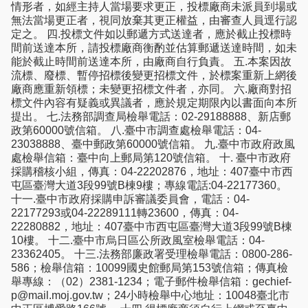
情形者，如經主持人當場要求更正，投標廠商未派員到場或
無法當場更正者，視同放棄其更正權益，由審查人員逕行認
定之。 四.投標文件如以郵遞方式送達者，應於截止投標時
間前送達本所，請投標廠商衡酌並估算郵遞送達時間，如未
能於截止時間前送達本所，由廠商自行負責。 五.本案因故
流標、廢標、暫停招標後變更招標文件，於標案重新上網後
廠商應重新領標；未變更招標文件者，亦同。 六.廠商對招
標文件內容有疑義或異議者，應於規定期限內以書面向本所
提出。 七.法務部調查局檢舉電話：02-29188888、新店郵
政第60000號信箱。 八.臺中市調查處檢舉電話：04-
23038888、臺中郵政第60000號信箱。 九.臺中市政府政風
處檢舉信箱：臺中向上郵局第120號信箱。 十. 臺中市政府
採購稽核小組，傳真：04-22202876，地址：407臺中市西
屯區臺灣大道3段99號B棟9樓；專線電話:04-22177360。
十一.臺中市政府採購申訴審議委員會，電話：04-
22177293或04-22289111轉23600，傳真：04-
22280882，地址：407臺中市西屯區臺灣大道3段99號B棟
10樓。 十二.臺中市烏日區公所政風室檢舉電話：04-
23362405。 十三.法務部廉政署受理檢舉電話：0800-286-
586；檢舉信箱：10099國史館郵局第153號信箱；傳真檢
舉專線：（02）2381-1234；電子郵件檢舉信箱：gechief-
p@mail.moj.gov.tw；24小時檢舉中心地址：10048臺北市