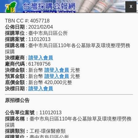
X
TBN CC #: 4057718
公佈日期
: 2021/02/04
採購單位
: 臺中市烏日區公所
採購案號
: 11012013
採購名稱
: 臺中市烏日區110年各公墓除草及環境整理勞務
採購
決標廠商
:
請登入會員
廠商代碼
: 61769756
決標金額
: 新台幣
請登入會員
元整
預算金額
: 新台幣
請登入會員
元整
底價金額
: 新台幣 420,000元整
決標日期
:
請登入會員
原招標公告
公告單位案號
：11012013
採購名稱：
臺中市烏日區110年各公墓除草及環境整理勞務
採購
採購類別：
工程-環保醫療類
採購單位：
臺中市烏日區公所