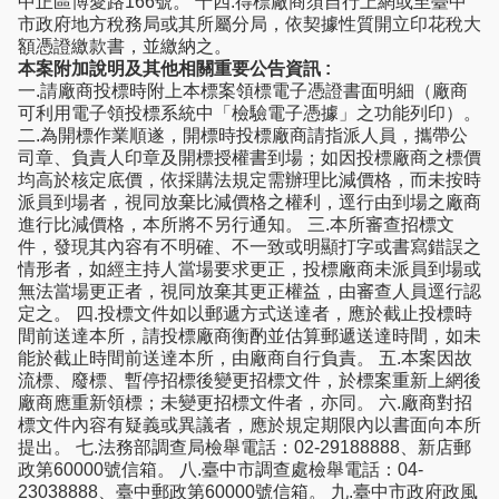
中正區博愛路166號。 十四.得標廠商須自行上網或至臺中
市政府地方稅務局或其所屬分局，依契據性質開立印花稅大
額憑證繳款書，並繳納之。
本案附加說明及其他相關重要公告資訊 :
一.請廠商投標時附上本標案領標電子憑證書面明細（廠商
可利用電子領投標系統中「檢驗電子憑據」之功能列印）。
二.為開標作業順遂，開標時投標廠商請指派人員，攜帶公
司章、負責人印章及開標授權書到場；如因投標廠商之標價
均高於核定底價，依採購法規定需辦理比減價格，而未按時
派員到場者，視同放棄比減價格之權利，逕行由到場之廠商
進行比減價格，本所將不另行通知。 三.本所審查招標文
件，發現其內容有不明確、不一致或明顯打字或書寫錯誤之
情形者，如經主持人當場要求更正，投標廠商未派員到場或
無法當場更正者，視同放棄其更正權益，由審查人員逕行認
定之。 四.投標文件如以郵遞方式送達者，應於截止投標時
間前送達本所，請投標廠商衡酌並估算郵遞送達時間，如未
能於截止時間前送達本所，由廠商自行負責。 五.本案因故
流標、廢標、暫停招標後變更招標文件，於標案重新上網後
廠商應重新領標；未變更招標文件者，亦同。 六.廠商對招
標文件內容有疑義或異議者，應於規定期限內以書面向本所
提出。 七.法務部調查局檢舉電話：02-29188888、新店郵
政第60000號信箱。 八.臺中市調查處檢舉電話：04-
23038888、臺中郵政第60000號信箱。 九.臺中市政府政風