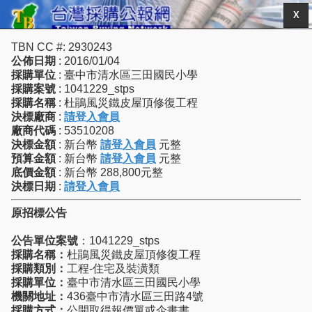
X
TBN CC #: 2930243
公佈日期
: 2016/01/04
採購單位
: 臺中市清水區三田國民小學
採購案號
: 1041229_stps
採購名稱
: 杜鵑風災鐵皮屋頂修復工程
決標廠商
:
請登入會員
廠商代碼
: 53510208
決標金額
: 新台幣
請登入會員
元整
預算金額
: 新台幣
請登入會員
元整
底價金額
: 新台幣 288,800元整
決標日期
:
請登入會員
原招標公告
公告單位案號
：1041229_stps
採購名稱：
杜鵑風災鐵皮屋頂修復工程
採購類別：
工程-住宅及裝潢類
採購單位：
臺中市清水區三田國民小學
機關地址：
436臺中市清水區三田路4號
採購方式：
公開取得報價單或企畫書