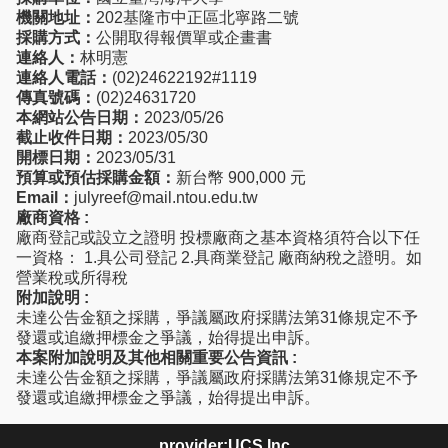
機關地址：
202基隆市中正區北寧路二號
採購方式：
公開取得報價單或企畫書
連絡人：
林明憲
連絡人電話：
(02)24622192#1119
傳真號碼：
(02)24631720
本網站公告日期：
2023/05/26
截止收件日期：
2023/05/30
開標日期：
2023/05/31
預算或預估採購金額：
新台幣 900,000 元
Email：
julyreef@mail.ntou.edu.tw
廠商資格 :
廠商登記或設立之證明 投標廠商之基本資格須符合以下任
一資格： 1.具公司登記 2.具商業登記 廠商納稅之證明。如
營業稅或所得稅
附加說明 :
未達公告金額之採購，爭議屬政府採購法第31條規定不予
發還或追繳押標金之爭議，始得提出申訴。
本案附加說明及其他相關重要公告資訊 :
未達公告金額之採購，爭議屬政府採購法第31條規定不予
發還或追繳押標金之爭議，始得提出申訴。
provider:UCS.Inc