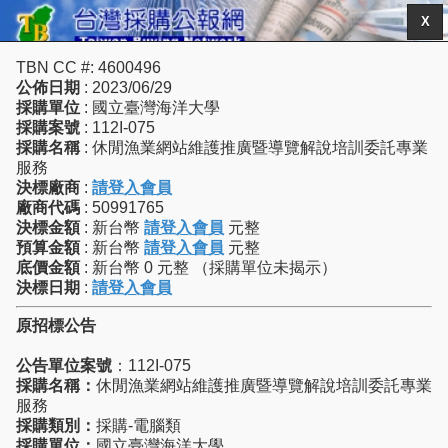
X
TBN CC #: 4600496
公佈日期
: 2023/06/29
採購單位
: 國立臺灣海洋大學
採購案號
: 112I-075
採購名稱
: 休閒漁業網站維護推廣暨導覽解說培訓委託專業
服務
決標廠商
:
請登入會員
廠商代碼
: 50991765
決標金額
: 新台幣
請登入會員
元整
預算金額
: 新台幣
請登入會員
元整
底價金額
: 新台幣 0 元整 （採購單位未揭示）
決標日期
:
請登入會員
原招標公告
公告單位案號
：112I-075
採購名稱：
休閒漁業網站維護推廣暨導覽解說培訓委託專業
服務
採購類別：
採購-電腦類
採購單位：
國立臺灣海洋大學