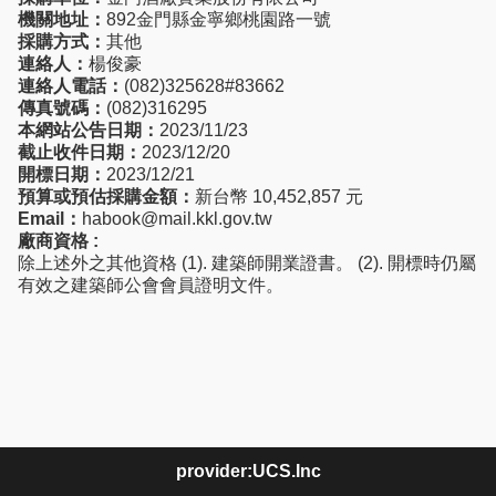
機關地址：
892金門縣金寧鄉桃園路一號
採購方式：
其他
連絡人：
楊俊豪
連絡人電話：
(082)325628#83662
傳真號碼：
(082)316295
本網站公告日期：
2023/11/23
截止收件日期：
2023/12/20
開標日期：
2023/12/21
預算或預估採購金額：
新台幣 10,452,857 元
Email：
habook@mail.kkl.gov.tw
廠商資格 :
除上述外之其他資格 (1). 建築師開業證書。 (2). 開標時仍屬
有效之建築師公會會員證明文件。
provider:UCS.Inc