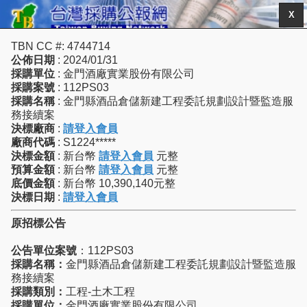
X
TBN CC #: 4744714
公佈日期
: 2024/01/31
採購單位
: 金門酒廠實業股份有限公司
採購案號
: 112PS03
採購名稱
: 金門縣酒品倉儲新建工程委託規劃設計暨監造服
務接續案
決標廠商
:
請登入會員
廠商代碼
: S1224*****
決標金額
: 新台幣
請登入會員
元整
預算金額
: 新台幣
請登入會員
元整
底價金額
: 新台幣 10,390,140元整
決標日期
:
請登入會員
原招標公告
公告單位案號
：112PS03
採購名稱：
金門縣酒品倉儲新建工程委託規劃設計暨監造服
務接續案
採購類別：
工程-土木工程
採購單位：
金門酒廠實業股份有限公司