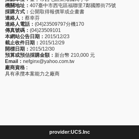
機關地址：
407臺中市西屯區福聯里7鄰國際街75號
採購方式：
公開取得報價單或企畫書
連絡人：
蔡幸芬
連絡人電話：
(04)23509797分機170
傳真號碼：
(04)23509101
本網站公告日期：
2015/12/23
截止收件日期：
2015/12/29
開標日期：
2015/12/30
預算或預估採購金額：
新台幣 210,000 元
Email：
nefginx@yahoo.com.tw
廠商資格 :
具有承攬本案能力之廠商
provider:UCS.Inc