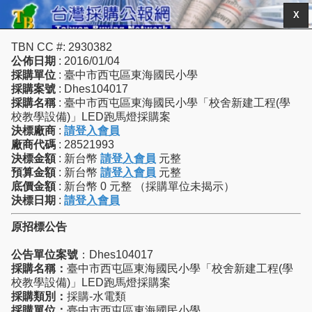
X
TBN CC #: 2930382
公佈日期
: 2016/01/04
採購單位
: 臺中市西屯區東海國民小學
採購案號
: Dhes104017
採購名稱
: 臺中市西屯區東海國民小學「校舍新建工程(學
校教學設備)」LED跑馬燈採購案
決標廠商
:
請登入會員
廠商代碼
: 28521993
決標金額
: 新台幣
請登入會員
元整
預算金額
: 新台幣
請登入會員
元整
底價金額
: 新台幣 0 元整 （採購單位未揭示）
決標日期
:
請登入會員
原招標公告
公告單位案號
：Dhes104017
採購名稱：
臺中市西屯區東海國民小學「校舍新建工程(學
校教學設備)」LED跑馬燈採購案
採購類別：
採購-水電類
採購單位：
臺中市西屯區東海國民小學