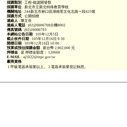
採購類別
: 工程-能源開發類
採購單位
: 新北市立新北特殊教育學校
機關地址
: 244新北市林口區湖南里文化北路一段425號
採購方式
: 公開招標
連絡人
: 陳文良
連絡人電話
: (02)26006768分機8002
傳真號碼
: (02)26006793
本網站公告日期
: 105年12月5日
截止收件日期
: 105年12月16日 9:30
開標日期
: 105年12月16日 10:00
預算或預估採購金額
: 新台幣 2,902,000 元
押標金
: 是 押標金額度： 120000
E-MAIL
: aj1022@ntpc.gov.tw
廠商資格
:
1.甲級電器承裝業以上。 2.電器承裝業登記執照。