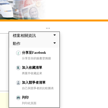
...
標案相關資訊
動作
分享至Facebook
分享至你的臉書塗鴉牆
加入收藏清單
將案件收藏起來
加入競爭者清單
自己與競爭者的比較圖表
列印
列印此頁面