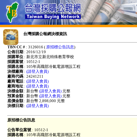
台灣採購公報網決標資訊
TBN CC #
: 3126016 (
原招標公告訊息
)
公佈日期
: 2016/12/19
採購單位
: 新北市立新北特殊教育學校
採購案號
: 10512-1
採購名稱
: 105年高職部冷氣電源增設工程
決標廠商
:
(請登入會員)
廠商代碼
: 24241211
廠商電話
:
(請登入會員)
廠商地址
:
(請登入會員)
決標金額
: 新台幣
(請登入會員)
元整
預算金額
: 新台幣
(請登入會員)
元整
底價金額
: 新台幣 2,898,000 元整
決標日期
:
(請登入會員)
原招標公告訊息
公告單位案號
: 10512-1
採購名稱
: 105年高職部冷氣電源增設工程