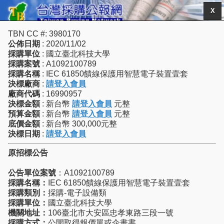
X
TBN CC #: 3980170
公佈日期
: 2020/11/02
採購單位
: 國立臺北科技大學
採購案號
: A1092100789
採購名稱
: IEC 61850饋線保護用智慧電子裝置壹套
決標廠商
:
請登入會員
廠商代碼
: 16990957
決標金額
: 新台幣
請登入會員
元整
預算金額
: 新台幣
請登入會員
元整
底價金額
: 新台幣 300,000元整
決標日期
:
請登入會員
原招標公告
公告單位案號
：A1092100789
採購名稱：
IEC 61850饋線保護用智慧電子裝置壹套
採購類別：
採購-電子設備類
採購單位：
國立臺北科技大學
機關地址：
106臺北市大安區忠孝東路三段一號
採購方式：
公開取得報價單或企畫書