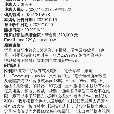
連絡人：
張玉美
連絡人電話：
(02)27712171分機1322
傳真號碼：
(02)27815578
本網站公告日期：
2020/10/16
截止收件日期：
2020/10/20
開標日期：
2020/10/21
預算或預估採購金額：
新台幣 370,000 元
Email：
mei229@ntut.edu.tw
廠商資格 :
營業項目至少符合C製造業、F批發、零售及餐飲業、I專
業、科學及技術服務其中一項及ZZ99999 除許可業務外，
得經營法令非禁止或限制之業務其中一項。
附加說明 :
[公開取得文件領取方式及處所]： 電子領標：網址
http://www.geps.gov.tw。文件費50元（電子領標所須軟體
及硬體設備或相容系統為pc486以上、win95win98以上、
領標作業軟體、瀏覽器、印表機，文件版權為本校所有不得
任意複製、篡改、剪裁、抄襲，但經招標單位同意者不在此
限，廠商以電子領標方式列印投標文件者需以A4白色紙張
列印） [收受投標文件方式及地點]：掛號郵寄或專人送達本
校行政大樓一樓收發室 【決標方式】：以合於招標文件規
定且在底價以內之最低標為得標原則。（未出席開標者視同