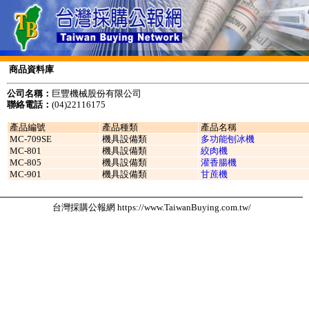
商品資料庫
公司名稱：
巨豐機械股份有限公司
聯絡電話：
(04)22116175
產品編號
產品種類
產品名稱
MC-709SE
機具設備類
多功能刨冰機
MC-801
機具設備類
絞肉機
MC-805
機具設備類
灌香腸機
MC-901
機具設備類
甘蔗機
台灣採購公報網 https://www.TaiwanBuying.com.tw/